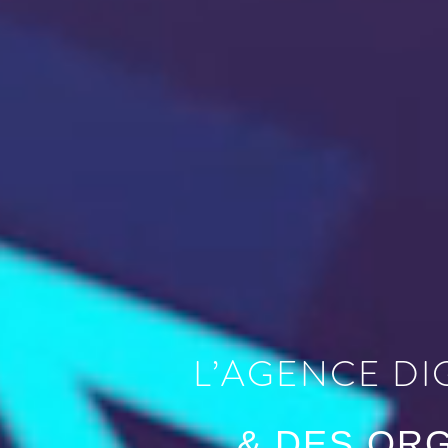
L’AGENCE DI
& DES OR