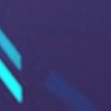
05 News
06 Témoignages
07 Contact