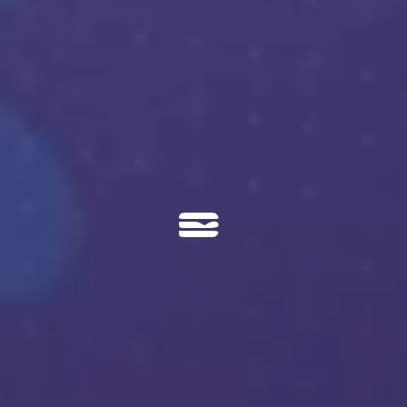

01 Agence
02 Metiers
03 Accessibilité
04 Cas Clients