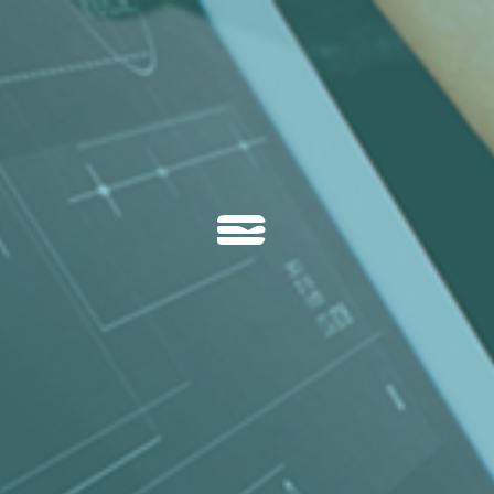

01 Agence
02 Metiers
03 Accessibilité
04 Cas Clients
05 News