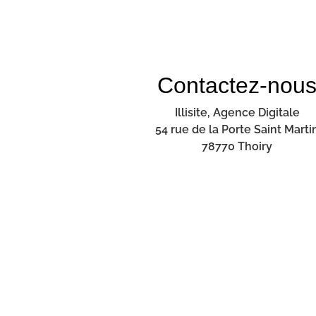
Contactez-nou
Illisite, Agence Digitale
54 rue de la Porte Saint Marti
78770 Thoiry
01 46 57 02 48
06 22 12 67 83
contact@illisite.fr