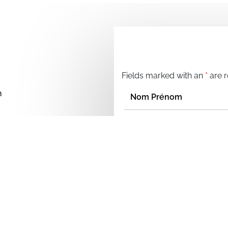
s
Fields marked with an
*
are r
n