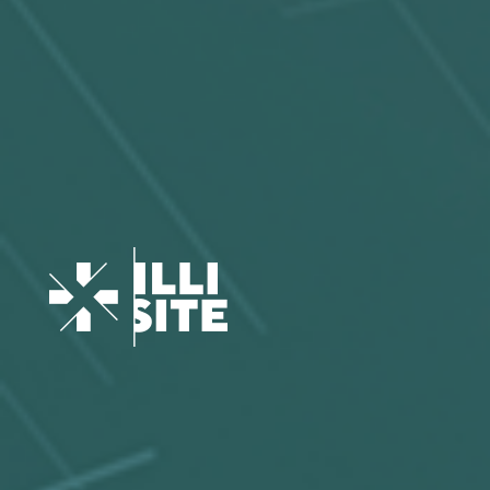
05 News
06 Témoignages
07 Contact