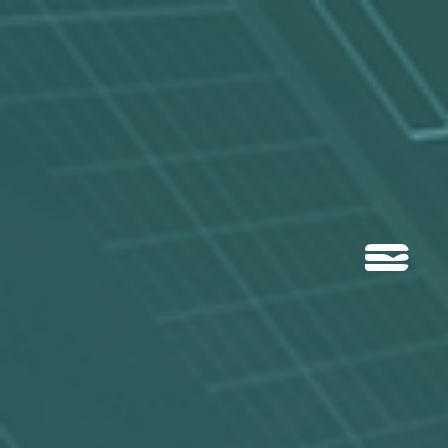

01 Agence
02 Metiers
03 Accessibilité
04 Cas Clients