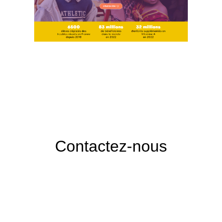
Contactez-nous
Illisite, Agence Digitale
54 rue de la Porte Saint Martin
78770 Thoiry
01 46 57 02 48
06 22 12 67 83